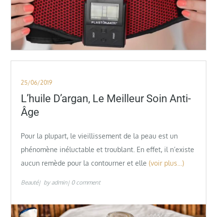
Posted
25/06/2019
on
L’huile D’argan, Le Meilleur Soin Anti-
Âge
Pour la plupart, le vieillissement de la peau est un
phénomène inéluctable et troublant. En effet, il n’existe
aucun remède pour la contourner et elle
(voir plus…)
Beauté
by
admin
0 comment