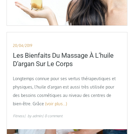
Posted
20/04/2019
on
Les Bienfaits Du Massage À L’huile
D’argan Sur Le Corps
Longtemps connue pour ses vertus thérapeutiques et
physiques, l’huile d’argan est aussi très utilisée pour
des besoins cosmétiques au niveau des centres de
bien-être. Grâce
(voir plus…)
Fitness
by
admin
0 comment