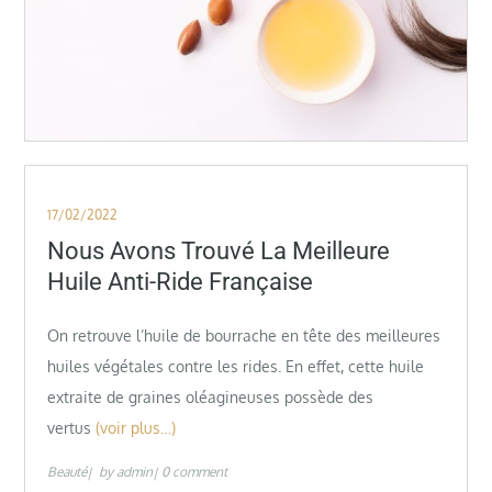
Posted
17/02/2022
on
Nous Avons Trouvé La Meilleure
Huile Anti-Ride Française
On retrouve l’huile de bourrache en tête des meilleures
huiles végétales contre les rides. En effet, cette huile
extraite de graines oléagineuses possède des
vertus
(voir plus…)
Beauté
by
admin
0 comment