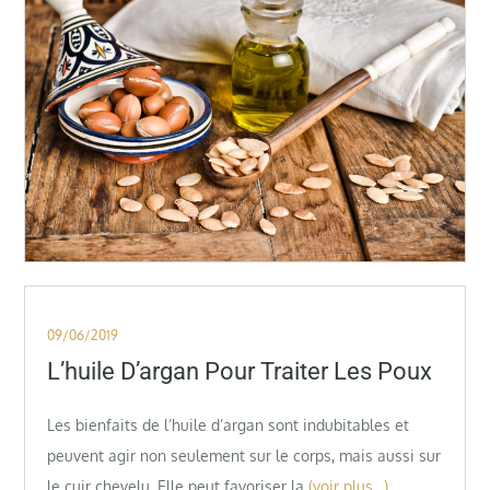
Posted
09/06/2019
on
L’huile D’argan Pour Traiter Les Poux
Les bienfaits de l’huile d’argan sont indubitables et
peuvent agir non seulement sur le corps, mais aussi sur
le cuir chevelu. Elle peut favoriser la
(voir plus…)