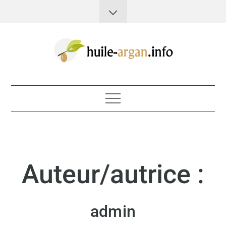
Skip
to
content
Huile d'argan
Auteur/autrice :
admin