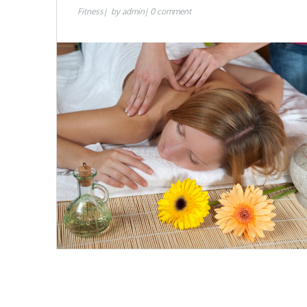
Fitness
by
admin
0 comment