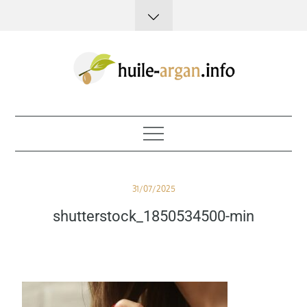
Skip
to
content
Huile d'argan
Posted
31/07/2025
on
shutterstock_1850534500-min