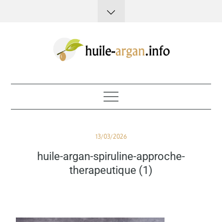
Skip
to
content
Huile d'argan
Posted
13/03/2026
on
huile-argan-spiruline-approche-
therapeutique (1)