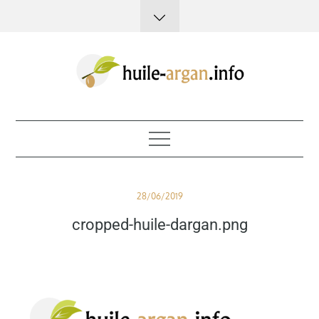
Skip
to
content
Huile d'argan
Posted
28/06/2019
on
cropped-huile-dargan.png